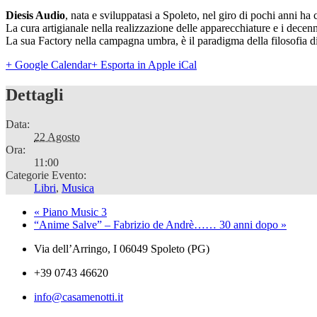
Diesis Audio
, nata e sviluppatasi a Spoleto, nel giro di pochi anni ha co
La cura artigianale nella realizzazione delle apparecchiature e i decen
La sua Factory nella campagna umbra, è il paradigma della filosofia d
+ Google Calendar
+ Esporta in Apple iCal
Dettagli
Data:
22 Agosto
Ora:
11:00
Categorie Evento:
Libri
,
Musica
«
Piano Music 3
“Anime Salve” – Fabrizio de Andrè…… 30 anni dopo
»
Via dell’Arringo, I 06049 Spoleto (PG)
+39 0743 46620
info@casamenotti.it