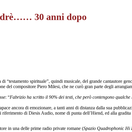
Andrè…… 30 anni dopo
a di “testamento spirituale”, quindi musicale, del grande cantautore gen
ione del compositore Piero Milesi, che ne curò gran parte degli arrangiame
sse: “
Fabrizio ha scritto il 90% dei testi, che però contengono qualche 
 capace ancora di emozionare, a tanti anni di distanza dalla sua pubblicaz
iferimento di Diesis Audio, nome di punta dell’Hiend, ed alla gradita p
ore in una delle prime radio private romane (
Spazio Quadrophonic Hi 