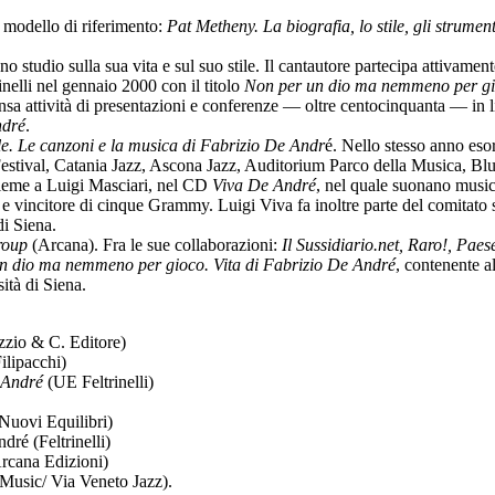
 modello di riferimento:
Pat Metheny. La biografia, lo stile, gli strument
o studio sulla sua vita e sul suo stile. Il cantautore partecipa attivame
inelli nel gennaio 2000 con il titolo
Non per un dio ma nemmeno per gio
nsa attività di presentazioni e conferenze — oltre centocinquanta — in lib
ndré
.
e. Le canzoni e la musica di Fabrizio De Andr
é. Nello stesso anno eso
z Festival, Catania Jazz, Ascona Jazz, Auditorium Parco della Musica, Bl
sieme a Luigi Masciari, nel CD
Viva De André
, nel quale suonano musici
incitore di cinque Grammy. Luigi Viva fa inoltre parte del comitato s
di Siena.
roup
(Arcana). Fra le sue collaborazioni:
Il Sussidiario.net, Raro!, Pae
n dio ma nemmeno per gioco. Vita di Fabrizio De André
, contenente a
ità di Siena.
zio & C. Editore)
ilipacchi)
 André
(UE Feltrinelli)
Nuovi Equilibri)
ré (Feltrinelli)
rcana Edizioni)
Music/ Via Veneto Jazz).