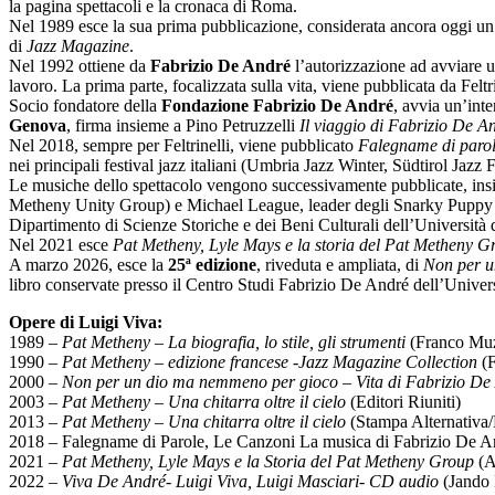
la pagina spettacoli e la cronaca di Roma.
Nel 1989 esce la sua prima pubblicazione, considerata ancora oggi un
di
Jazz Magazine
.
Nel 1992 ottiene da
Fabrizio De André
l’autorizzazione ad avviare un
lavoro. La prima parte, focalizzata sulla vita, viene pubblicata da Feltr
Socio fondatore della
Fondazione Fabrizio De André
, avvia un’inte
Genova
, firma insieme a Pino Petruzzelli
Il viaggio di Fabrizio De A
Nel 2018, sempre per Feltrinelli, viene pubblicato
Falegname di parol
nei principali festival jazz italiani (Umbria Jazz Winter, Südtirol Jaz
Le musiche dello spettacolo vengono successivamente pubblicate, in
Metheny Unity Group) e Michael League, leader degli Snarky Puppy e v
Dipartimento di Scienze Storiche e dei Beni Culturali dell’Università 
Nel 2021 esce
Pat Metheny, Lyle Mays e la storia del Pat Metheny G
A marzo 2026, esce la
25ª edizione
, riveduta e ampliata, di
Non per u
libro conservate presso il Centro Studi Fabrizio De André dell’Univers
Opere di Luigi Viva:
1989 –
Pat Metheny – La biografia, lo stile, gli strumenti
(Franco Muz
1990 –
Pat Metheny – edizione francese -Jazz Magazine Collection
(F
2000 –
Non per un dio ma nemmeno per gioco – Vita di Fabrizio De
2003 –
Pat Metheny – Una chitarra oltre il cielo
(Editori Riuniti)
2013 –
Pat Metheny – Una chitarra oltre il cielo
(Stampa Alternativa/
2018 – Falegname di Parole, Le Canzoni La musica di Fabrizio De And
2021 –
Pat Metheny, Lyle Mays e la Storia del Pat Metheny Group
(A
2022 –
Viva De André- Luigi Viva, Luigi Masciari- CD audio
(Jando 