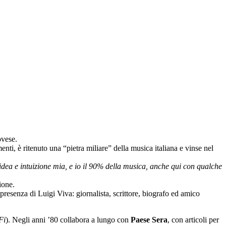
ovese.
nti, è ritenuto una “pietra miliare” della musica italiana e vinse nel
idea e intuizione mia, e io il 90% della musica, anche qui con qualche
ione.
resenza di Luigi Viva: giornalista, scrittore, biografo ed amico
Fi
). Negli anni ’80 collabora a lungo con
Paese Sera
, con articoli per