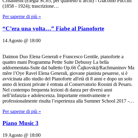
Crisantemi (Elegia SC65, per quartetto d’archi) - Giacomo Puccini
(1858 - 1924); trascrizione…
Per saperne di più »
“C’era una volta…” Fiabe al Pianoforte
14 Agosto @ 18:00
Daimon Duo Elena Generali e Francesco Gentile, pianoforte a
quattro mani Programma Petite Suite Debussy La bella
addormentata-Suite dal balletto Op.66 Čajkovskij/Rachmaninov Ma
mère l’Oye Ravel Elena Generali, giovane pianista pesarese, si è
avvicinata allo studio del Pianoforte all'età di 8 anni e dopo un solo
anno di lezioni private è entrata al Conservatorio Rossini di Pesaro.
Nel contempo frequenta lezioni di danza per diversi anni
nell’infanzia e adolescenza. Importante emotivamente e
professionalmente risulta l’esperienza alla Summer School 2017 -…
Per saperne di più »
Piano Music 3
19 Agosto @ 18:00