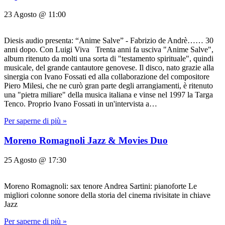
23 Agosto @ 11:00
Diesis audio presenta: “Anime Salve” - Fabrizio de Andrè…… 30
anni dopo. Con Luigi Viva Trenta anni fa usciva "Anime Salve",
album ritenuto da molti una sorta di "testamento spirituale", quindi
musicale, del grande cantautore genovese. Il disco, nato grazie alla
sinergia con Ivano Fossati ed alla collaborazione del compositore
Piero Milesi, che ne curò gran parte degli arrangiamenti, è ritenuto
una "pietra miliare" della musica italiana e vinse nel 1997 la Targa
Tenco. Proprio Ivano Fossati in un'intervista a…
Per saperne di più »
Moreno Romagnoli Jazz & Movies Duo
25 Agosto @ 17:30
Moreno Romagnoli: sax tenore Andrea Sartini: pianoforte Le
migliori colonne sonore della storia del cinema rivisitate in chiave
Jazz
Per saperne di più »