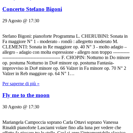
Concerto Stefano Bigoni
29 Agosto @ 17:30
Stefano Bigoni: pianoforte Programma L. CHERUBINI: Sonata in
Fa maggiore N° 1 - moderato - rondò : allegretto moderato M.
CLEMENTI: Sonata in Re maggiore op. 40 N° 3 - molto adagio –
allegro - adagio con molta espressione - allegro non troppo -----------
--------------------------------------- F. CHOPIN: Notturno in Do minore
op. postuma Notturno in Do# minore op. postuma Fantasia-
improvviso in Do# minore op. 66 Valzer in Fa minore op. 70 N° 2
Valzer in Reb maggiore op. 64 N° 1…
Per saperne di più »
Fly me to the moon
30 Agosto @ 17:30
Mariangela Campoccia soprano Carla Ottavi soprano Vanessa
Rinaldi pianoforte Lasciami volare fino alla luna per vedere che
effetto fa giocare tra le stelle. Così si apre l’intramontabile classico