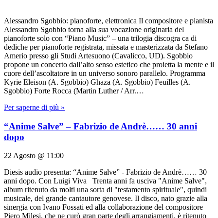
Alessandro Sgobbio: pianoforte, elettronica Il compositore e pianista
Alessandro Sgobbio torna alla sua vocazione originaria del
pianoforte solo con “Piano Music” – una trilogia discogra ca di
dediche per pianoforte registrata, missata e masterizzata da Stefano
Amerio presso gli Studi Artesuono (Cavalicco, UD). Sgobbio
propone un concerto dall’alto senso estetico che proietta la mente e il
cuore dell’ascoltatore in un universo sonoro parallelo. Programma
Kyrie Eleison (A. Sgobbio) Ghaza (A. Sgobbio) Feuilles (A.
Sgobbio) Forte Rocca (Martin Luther / Arr.…
Per saperne di più »
“Anime Salve” – Fabrizio de Andrè…… 30 anni
dopo
22 Agosto @ 11:00
Diesis audio presenta: “Anime Salve” - Fabrizio de Andrè…… 30
anni dopo. Con Luigi Viva Trenta anni fa usciva "Anime Salve",
album ritenuto da molti una sorta di "testamento spirituale", quindi
musicale, del grande cantautore genovese. Il disco, nato grazie alla
sinergia con Ivano Fossati ed alla collaborazione del compositore
Piero Milesi, che ne curò gran parte degli arrangiamenti, è ritenuto