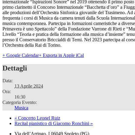
internazionale “Ispirazioni Sonore” nel 2019 ottenendo il primo post
primo clarinetto il Concorso Internazionale “Bacchetta d’oro” a Fiuggi
alle produzioni dell’Orchestra Sinfonica giovanile del Trasimeno. A
frequenta i corsi di Musica da camera tenuti dalla Scuola Internazio
musica contemporanea. Partecipa in formazioni cameristiche a diverse
Primavera è uno Spettacolo” della Fondazione Varrone di Rieti e “M
Livello “Teoria e pratica della formazione alla musica d’insieme” tenu
presso il Conservatorio Briccialdi di Terni. Nel 2023 partecipa al co
l’Orchestra della Rai di Torino.
+ Google Calendar
+ Esporta in Apple iCal
Dettagli
Data:
13 Aprile 2024
Ora:
16:30
Categoria Evento:
Musica
«
Concerto Leonel Ruiz
Recital pianistico di Giacomo Ronchini
»
Via dell’Arringo, I 06049 Spoleto (PG)