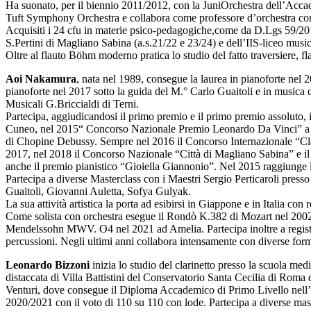
Ha suonato, per il biennio 2011/2012, con la JuniOrchestra dell’Accad
Tuft Symphony Orchestra e collabora come professore d’orchestra co
Acquisiti i 24 cfu in materie psico-pedagogiche,come da D.Lgs 59/2017,
S.Pertini di Magliano Sabina (a.s.21/22 e 23/24) e dell’IIS-liceo music
Oltre al flauto Böhm moderno pratica lo studio del fatto traversiere, fl
Aoi Nakamura
, nata nel 1989, consegue la laurea in pianoforte ne
pianoforte nel 2017 sotto la guida del M.° Carlo Guaitoli e in musica d
Musicali G.Briccialdi di Terni.
Partecipa, aggiudicandosi il primo premio e il primo premio assoluto
Cuneo, nel 2015“ Concorso Nazionale Premio Leonardo Da Vinci” a Vin
di Chopine Debussy. Sempre nel 2016 il Concorso Internazionale “Cla
2017, nel 2018 il Concorso Nazionale “Città di Magliano Sabina” e il
anche il premio pianistico “Gioiella Giannonio”. Nel 2015 raggiunge l
Partecipa a diverse Masterclass con i Maestri Sergio Perticaroli pre
Guaitoli, Giovanni Auletta, Sofya Gulyak.
La sua attività artistica la porta ad esibirsi in Giappone e in Itali
Come solista con orchestra esegue il Rondò K.382 di Mozart nel 2002 i
Mendelssohn MWV. O4 nel 2021 ad Amelia. Partecipa inoltre a registra
percussioni. Negli ultimi anni collabora intensamente con diverse for
Leonardo Bizzoni
inizia lo studio del clarinetto presso la scuola med
distaccata di Villa Battistini del Conservatorio Santa Cecilia di Roma
Venturi, dove consegue il Diploma Accademico di Primo Livello nell’a
2020/2021 con il voto di 110 su 110 con lode. Partecipa a diverse mas