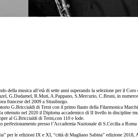
ondo della musica all’età di sette anni superando la selezione per il Cor
.Maazel, G.Dudamel, R.Muti, A.Pappano, S.Mercurio, C.Bruni, in numerose
opea francese del 2009 a Strasburgo.
rvatorio G.Briccialdi di Terni con il primo flauto della Filarmonica Mar
 ottenuto nel 2020 il Diploma accademico di II livello in discipline mu
pre al G.Briccialdi di Terni,con 110 e lode.
 alto perfezionamento presso l’Accademia Nazionale di S.Cecilia a Roma
nia” per le edizioni IX e XI, “città di Magliano Sabina” edizione 2018, A