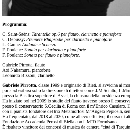
Programma:
C. Saint-Saëns:
Tarantella op.6 per flauto, clarinetto e pianoforte
C. Debussy:
Premiere Rhapsodie per clarinetto e pianoforte
L. Ganne:
Andante e Scherzo
F. Poulenc:
Sonata per clarinetto e pianoforte
F. Poulenc:
Sonata per flauto e pianoforte.
Gabriele Pirrotta, flauto
Aoi Nakamura, pianoforte
Leonardo Bizzoni, clarinetto
Gabriele Pirrotta
, classe 1999 e originario di Rieti, si avvicina al m
porta ad esibirsi sotto la direzione di direttori come J.M.Sciutto, L
presso la Basilica superiore di Assisi,la chiusura della presidenza eur
Ha iniziato poi nel 2009 lo studio del flauto traverso presso il conse
presso il conservatorio S.Cecilia di Roma con il m°Enrico Casularo. Ha
con il pianista fondatore del trio Metamorfosi M°Angelo Pepicelli, sem
Ha frequentato, dal 2018 al 2020, come allievo effettivo, il corso di
Fondazione Accademia Perosi di Biella con il M°D.Formisano.
È risultato vincitore dei concorsi di musica da camera “città di Tarqui