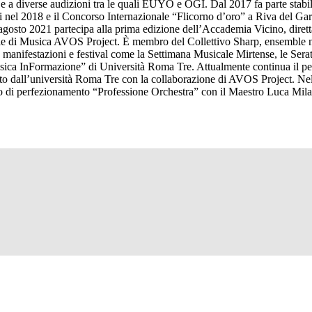
o e a diverse audizioni tra le quali EUYO e OGI. Dal 2017 fa parte stab
 nel 2018 e il Concorso Internazionale “Flicorno d’oro” a Riva del Gard
d agosto 2021 partecipa alla prima edizione dell’Accademia Vicino, dir
nale di Musica AVOS Project. È membro del Collettivo Sharp, ensemble 
 manifestazioni e festival come la Settimana Musicale Mirtense, le Se
usica InFormazione” di Università Roma Tre. Attualmente continua il p
to dall’università Roma Tre con la collaborazione di AVOS Project. Nell
rso di perfezionamento “Professione Orchestra” con il Maestro Luca Mil