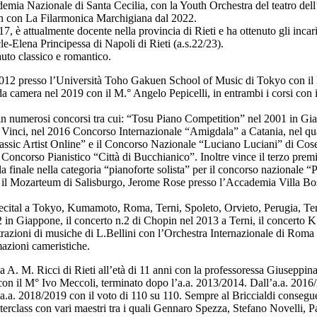
emia Nazionale di Santa Cecilia, con la Youth Orchestra del teatro dell
n con La Filarmonica Marchigiana dal 2022.
 è attualmente docente nella provincia di Rieti e ha ottenuto gli incari
le-Elena Principessa di Napoli di Rieti (a.s.22/23).
auto classico e romantico.
l 2012 presso l’Università Toho Gakuen School of Music di Tokyo con il
a camera nel 2019 con il M.° Angelo Pepicelli, in entrambi i corsi con il
, in numerosi concorsi tra cui: “Tosu Piano Competition” nel 2001 in G
ci, nel 2016 Concorso Internazionale “Amigdala” a Catania, nel quale v
ssic Artist Online” e il Concorso Nazionale “Luciano Luciani” di Cos
 Concorso Pianistico “Città di Bucchianico”. Inoltre vince il terzo pr
a finale nella categoria “pianoforte solista” per il concorso nazionale
sso il Mozarteum di Salisburgo, Jerome Rose presso l’Accademia Villa Bo
a con recital a Tokyo, Kumamoto, Roma, Terni, Spoleto, Orvieto, Perugi
n Giappone, il concerto n.2 di Chopin nel 2013 a Terni, il concerto K.4
zioni di musiche di L.Bellini con l’Orchestra Internazionale di Roma 
mazioni cameristiche.
ia A. M. Ricci di Rieti all’età di 11 anni con la professoressa Giuseppina
 con il M° Ivo Meccoli, terminato dopo l’a.a. 2013/2014. Dall’a.a. 2016
.a. 2018/2019 con il voto di 110 su 110. Sempre al Briccialdi consegue
terclass con vari maestri tra i quali Gennaro Spezza, Stefano Novelli,