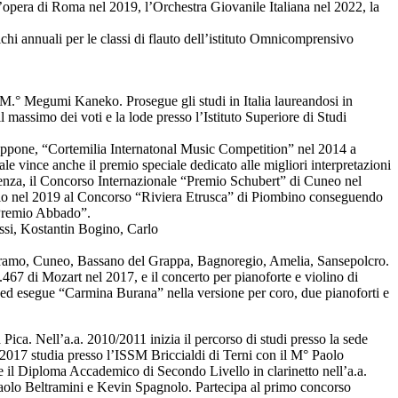
’opera di Roma nel 2019, l’Orchestra Giovanile Italiana nel 2022, la
chi annuali per le classi di flauto dell’istituto Omnicomprensivo
 M.° Megumi Kaneko. Prosegue gli studi in Italia laureandosi in
 massimo dei voti e la lode presso l’Istituto Superiore di Studi
iappone, “Cortemilia Internatonal Music Competition” nel 2014 a
ince anche il premio speciale dedicato alle migliori interpretazioni
enza, il Concorso Internazionale “Premio Schubert” di Cuneo nel
emio nel 2019 al Concorso “Riviera Etrusca” di Piombino conseguendo
 “Premio Abbado”.
ssi, Kostantin Bogino, Carlo
a, Teramo, Cuneo, Bassano del Grappa, Bagnoregio, Amelia, Sansepolcro.
67 di Mozart nel 2017, e il concerto per pianoforte e violino di
ed esegue “Carmina Burana” nella versione per coro, due pianoforti e
 Pica. Nell’a.a. 2010/2011 inizia il percorso di studi presso la sede
/2017 studia presso l’ISSM Briccialdi di Terni con il M° Paolo
 il Diploma Accademico di Secondo Livello in clarinetto nell’a.a.
 Paolo Beltramini e Kevin Spagnolo. Partecipa al primo concorso