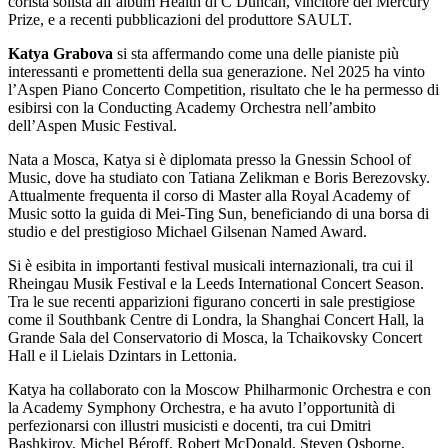
corista solista all’album Health di C Duncan, vincitore del Mercury
Prize, e a recenti pubblicazioni del produttore SAULT.
Katya Grabova
si sta affermando come una delle pianiste più
interessanti e promettenti della sua generazione. Nel 2025 ha vinto
l’Aspen Piano Concerto Competition, risultato che le ha permesso di
esibirsi con la Conducting Academy Orchestra nell’ambito
dell’Aspen Music Festival.
Nata a Mosca, Katya si è diplomata presso la Gnessin School of
Music, dove ha studiato con Tatiana Zelikman e Boris Berezovsky.
Attualmente frequenta il corso di Master alla Royal Academy of
Music sotto la guida di Mei-Ting Sun, beneficiando di una borsa di
studio e del prestigioso Michael Gilsenan Named Award.
Si è esibita in importanti festival musicali internazionali, tra cui il
Rheingau Musik Festival e la Leeds International Concert Season.
Tra le sue recenti apparizioni figurano concerti in sale prestigiose
come il Southbank Centre di Londra, la Shanghai Concert Hall, la
Grande Sala del Conservatorio di Mosca, la Tchaikovsky Concert
Hall e il Lielais Dzintars in Lettonia.
Katya ha collaborato con la Moscow Philharmonic Orchestra e con
la Academy Symphony Orchestra, e ha avuto l’opportunità di
perfezionarsi con illustri musicisti e docenti, tra cui Dmitri
Bashkirov, Michel Béroff, Robert McDonald, Steven Osborne,