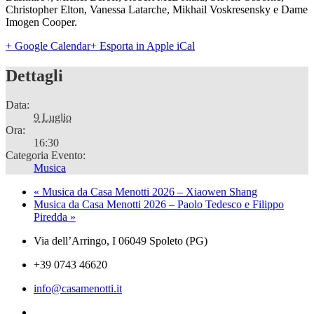
Christopher Elton, Vanessa Latarche, Mikhail Voskresensky e Dame
Imogen Cooper.
+ Google Calendar
+ Esporta in Apple iCal
Dettagli
Data:
9 Luglio
Ora:
16:30
Categoria Evento:
Musica
«
Musica da Casa Menotti 2026 – Xiaowen Shang
Musica da Casa Menotti 2026 – Paolo Tedesco e Filippo
Piredda
»
Via dell’Arringo, I 06049 Spoleto (PG)
+39 0743 46620
info@casamenotti.it