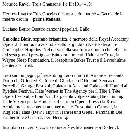
Maurice Ravel: Trois Chansons, I e II (1914–15)
Hermes Luaces: Tres Gacelas de amor y de muerte – Gacela de la
muerte oscura –
prima italiana
Luciano Berio: Quattro canzoni popolari, Ballo
Caroline Blair
, soprano britannica, è membro della Royal Academy
Opera di Londra, dove studia sotto la guida di Kate Paterson e
Christopher Hopkins. Nel corso della sua formazione ha beneficiato
del sostegno di prestigiose istituzioni, tra cui il Munster Trust, la
Wayne Sleep Foundation, il Josephine Baker Trust e il Leverhulme
Centenary Trust.
Tra i suoi impegni più recenti figurano i ruoli di Amore e Seconda
Donna in Orfeo ed Euridice di Gluck e in Dido and Aeneas di
Purcell al Grange Festival, Galatea in Acis and Galatea di Handel al
Ryedale Festival, Kate Warner in The Agency per il Tête-à-Tête
Opera Festival, e Frantík in La piccola volpe astuta (The Cunning
Little Vixen) per la Hampstead Garden Opera. Presso la Royal
Academy ha recentemente interpretato Frasquita in Carmen, la
Rugiada Fatata (Dew Fairy) in Hänsel und Gretel, Pamina in Die
Zauberflöte e Cis in Albert Herring.
In ambito concertistico, Caroline si è esibita insieme a Roderick