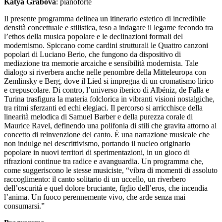
Katya Grabova
: pianoforte
Il presente programma delinea un itinerario estetico di incredibile
densità concettuale e stilistica, teso a indagare il legame fecondo tra
l’ethos della musica popolare e le declinazioni formali del
modernismo. Spiccano come cardini strutturali le Quattro canzoni
popolari di Luciano Berio, che fungono da dispositivo di
mediazione tra memorie arcaiche e sensibilità modernista. Tale
dialogo si riverbera anche nelle penombre della Mitteleuropa con
Zemlinsky e Berg, dove il Lied si impregna di un cromatismo lirico
e crepuscolare. Di contro, l’universo iberico di Albéniz, de Falla e
Turina trasfigura la materia folclorica in vibranti visioni nostalgiche,
tra ritmi sferzanti ed echi elegiaci. Il percorso si arricchisce della
linearità melodica di Samuel Barber e della purezza corale di
Maurice Ravel, definendo una polifonia di stili che gravita attorno al
concetto di reinvenzione del canto. È una narrazione musicale che
non indulge nel descrittivismo, portando il nucleo originario
popolare in nuovi territori di sperimentazioni, in un gioco di
rifrazioni continue tra radice e avanguardia. Un programma che,
come suggeriscono le stesse musiciste, “vibra di momenti di assoluto
raccoglimento: il canto solitario di un uccello, un riverbero
dell’oscurità e quel dolore bruciante, figlio dell’eros, che incendia
l’anima. Un fuoco perennemente vivo, che arde senza mai
consumarsi.”