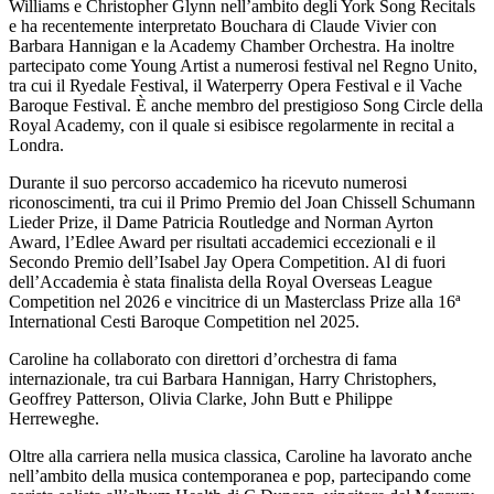
Williams e Christopher Glynn nell’ambito degli York Song Recitals
e ha recentemente interpretato Bouchara di Claude Vivier con
Barbara Hannigan e la Academy Chamber Orchestra. Ha inoltre
partecipato come Young Artist a numerosi festival nel Regno Unito,
tra cui il Ryedale Festival, il Waterperry Opera Festival e il Vache
Baroque Festival. È anche membro del prestigioso Song Circle della
Royal Academy, con il quale si esibisce regolarmente in recital a
Londra.
Durante il suo percorso accademico ha ricevuto numerosi
riconoscimenti, tra cui il Primo Premio del Joan Chissell Schumann
Lieder Prize, il Dame Patricia Routledge and Norman Ayrton
Award, l’Edlee Award per risultati accademici eccezionali e il
Secondo Premio dell’Isabel Jay Opera Competition. Al di fuori
dell’Accademia è stata finalista della Royal Overseas League
Competition nel 2026 e vincitrice di un Masterclass Prize alla 16ª
International Cesti Baroque Competition nel 2025.
Caroline ha collaborato con direttori d’orchestra di fama
internazionale, tra cui Barbara Hannigan, Harry Christophers,
Geoffrey Patterson, Olivia Clarke, John Butt e Philippe
Herreweghe.
Oltre alla carriera nella musica classica, Caroline ha lavorato anche
nell’ambito della musica contemporanea e pop, partecipando come