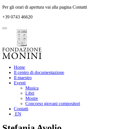
Per gli orari di apertura vai alla pagina Contatti
+39 0743 46620
Home
Il centro di documentazione
Il maestro
Eventi
Musica
Libri
Mostre
Concorso giovani compositori
Contatti
EN
Stefania Avolio