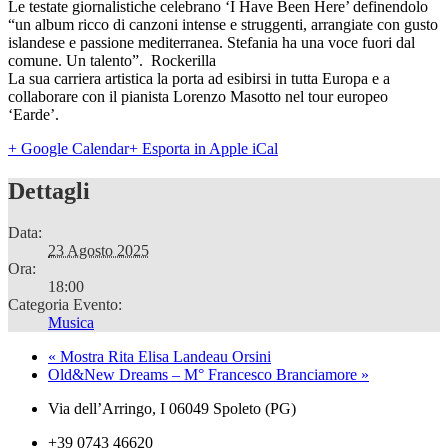
Le testate giornalistiche celebrano ‘I Have Been Here’ definendolo
“un album ricco di canzoni intense e struggenti, arrangiate con gusto
islandese e passione mediterranea. Stefania ha una voce fuori dal
comune. Un talento”. Rockerilla
La sua carriera artistica la porta ad esibirsi in tutta Europa e a
collaborare con il pianista Lorenzo Masotto nel tour europeo
‘Earde’.
+ Google Calendar
+ Esporta in Apple iCal
Dettagli
Data:
23 Agosto 2025
Ora:
18:00
Categoria Evento:
Musica
«
Mostra Rita Elisa Landeau Orsini
Old&New Dreams – M° Francesco Branciamore
»
Via dell’Arringo, I 06049 Spoleto (PG)
+39 0743 46620